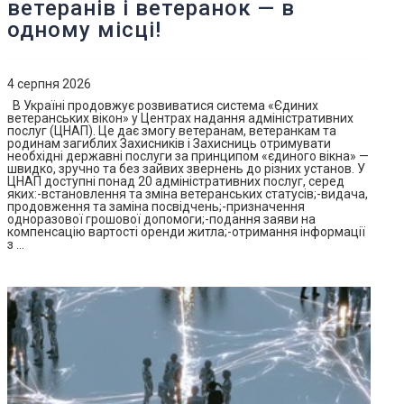
ветеранів і ветеранок — в
одному місці!
4 серпня 2026
В Україні продовжує розвиватися система «Єдиних
ветеранських вікон» у Центрах надання адміністративних
послуг (ЦНАП). Це дає змогу ветеранам, ветеранкам та
родинам загиблих Захисників і Захисниць отримувати
необхідні державні послуги за принципом «єдиного вікна» —
швидко, зручно та без зайвих звернень до різних установ. У
ЦНАП доступні понад 20 адміністративних послуг, серед
яких:-встановлення та зміна ветеранських статусів;-видача,
продовження та заміна посвідчень;-призначення
одноразової грошової допомоги;-подання заяви на
компенсацію вартості оренди житла;-отримання інформації
з …