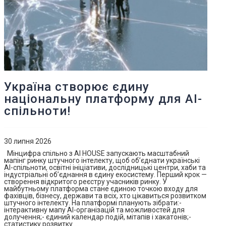
Україна створює єдину
національну платформу для AI-
спільноти!
30 липня 2026
Мінцифра спільно з AI HOUSE запускають масштабний
мапінг ринку штучного інтелекту, щоб об’єднати українські
AI-спільноти, освітні ініціативи, дослідницькі центри, хаби та
індустріальні об’єднання в єдину екосистему. Перший крок —
створення відкритого реєстру учасників ринку. У
майбутньому платформа стане єдиною точкою входу для
фахівців, бізнесу, держави та всіх, хто цікавиться розвитком
штучного інтелекту. На платформі планують зібрати:-
інтерактивну мапу AI-організацій та можливостей для
долучення;- єдиний календар подій, мітапів і хакатонів;-
статистику розвитку …