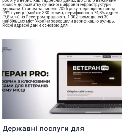
роботу з верифікації адресних даних, що стало важливим
кроком до розвитку сучасної цифрової інфраструктури
держави. Станом на липень 2026 року:-перевірено понад
99% вулиць (майже 330 тисяч);-верифіковано 74,8% адрес
(7,8 млн);-із Реєстром працюють 1 302 громади;-усі 30
найбільших міст України завершили верифікацію вулиць.
Якісні адресні дані є основою для …
Державні послуги для