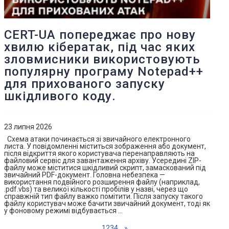
CERT-UA попереджає про нову
хвилю кібератак, під час яких
зловмисники використовують
популярну програму Notepad++
для прихованого запуску
шкідливого коду.
23 липня 2026
Схема атаки починається зі звичайного електронного
листа. У повідомленні міститься зображення або документ,
після відкриття якого користувача перенаправляють на
файловий сервіс для завантаження архіву. Усередині ZIP-
файлу може міститися шкідливий скрипт, замаскований під
звичайний PDF-документ. Головна небезпека —
використання подвійного розширення файлу (наприклад,
.pdf.vbs) та великої кількості пробілів у назві, через що
справжній тип файлу важко помітити. Після запуску такого
файлу користувач може бачити звичайний документ, тоді як
у фоновому режимі відбувається …
1
2
3
4
...
»