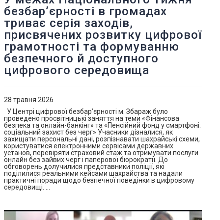
безбар’єрності в громадах
триває серія заходів,
присвячених розвитку цифрової
грамотності та формуванню
безпечного й доступного
цифрового середовища
28 травня 2026
У Центрі цифрової безбар’єрності м. Збараж було
проведено просвітницькі заняття на теми «Фінансова
безпека та онлайн-банкінг» та «Пенсійний фонд у смартфоні:
соціальний захист без черг» Учасники дізналися, як
захищати персональні дані, розпізнавати шахрайські схеми,
користуватися електронними сервісами державних
установ, перевіряти страховий стаж та отримувати послуги
онлайн без зайвих черг і паперової бюрократії. До
обговорень долучилися представники поліції, які
поділилися реальними кейсами шахрайства та надали
практичні поради щодо безпечної поведінки в цифровому
середовищі. …