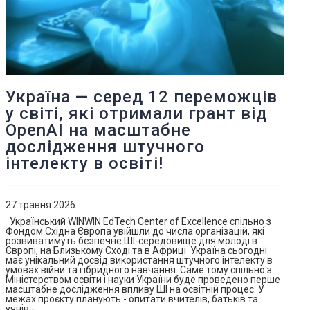
Україна — серед 12 переможців
у світі, які отримали грант від
OpenAI на масштабне
дослідження штучного
інтелекту в освіті!
27 травня 2026
Український WINWIN EdTech Center of Excellence спільно з
Фондом Східна Європа увійшли до числа організацій, які
розвиватимуть безпечне ШІ-середовище для молоді в
Європі, на Близькому Сході та в Африці Україна сьогодні
має унікальний досвід використання штучного інтелекту в
умовах війни та гібридного навчання. Саме тому спільно з
Міністерством освіти і науки України буде проведено перше
масштабне дослідження впливу ШІ на освітній процес. У
межах проєкту планують:- опитати вчителів, батьків та
учнів;- …