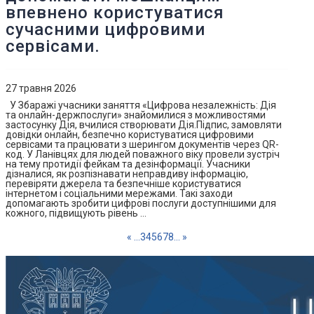
впевнено користуватися
сучасними цифровими
сервісами.
27 травня 2026
У Збаражі учасники заняття «Цифрова незалежність: Дія
та онлайн-держпослуги» знайомилися з можливостями
застосунку Дія, вчилися створювати Дія.Підпис, замовляти
довідки онлайн, безпечно користуватися цифровими
сервісами та працювати з шерингом документів через QR-
код. У Ланівцях для людей поважного віку провели зустріч
на тему протидії фейкам та дезінформації. Учасники
дізналися, як розпізнавати неправдиву інформацію,
перевіряти джерела та безпечніше користуватися
інтернетом і соціальними мережами. Такі заходи
допомагають зробити цифрові послуги доступнішими для
кожного, підвищують рівень …
«
...
3
4
5
6
7
8
...
»